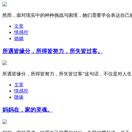
然而，面对现实中的种种挑战与困境，她们需要学会表达自己的
文章
情感控
婚姻
所遇皆缘分，所得皆努力，所失皆过客。
所遇皆缘分，所得皆努力，所失皆过客”这句话，不仅是对人生的
文章
情感控
随缘
妈妈在，家的灵魂。