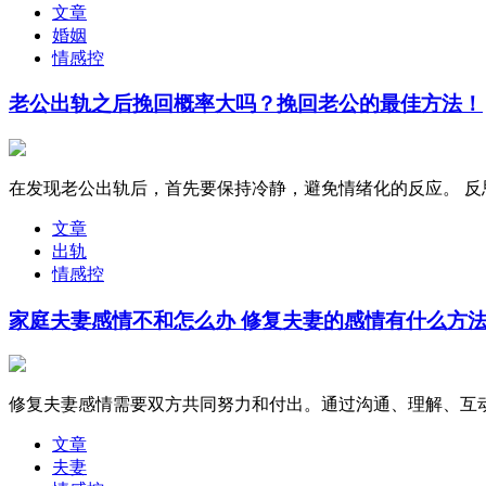
文章
婚姻
情感控
老公出轨之后挽回概率大吗？挽回老公的最佳方法！
在发现老公出轨后，首先要保持冷静，避免情绪化的反应。 反
文章
出轨
情感控
家庭夫妻感情不和怎么办 修复夫妻的感情有什么方
修复夫妻感情需要双方共同努力和付出。通过沟通、理解、互动
文章
夫妻