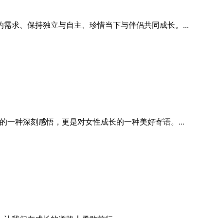
需求、保持独立与自主、珍惜当下与伴侣共同成长。...
一种深刻感悟，更是对女性成长的一种美好寄语。...