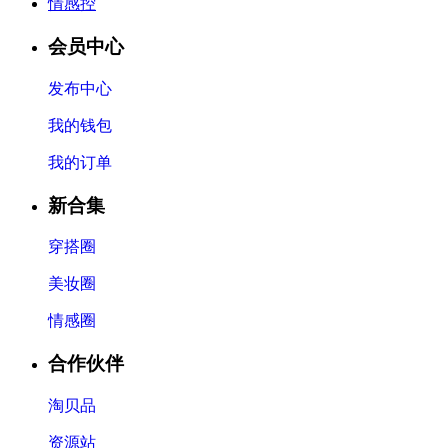
情感控
会员中心
发布中心
我的钱包
我的订单
新合集
穿搭圈
美妆圈
情感圈
合作伙伴
淘贝品
资源站