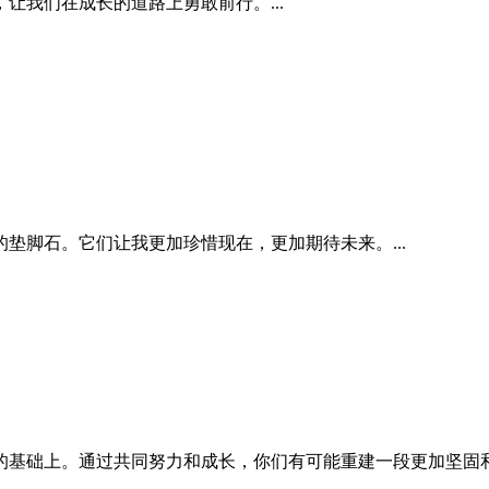
让我们在成长的道路上勇敢前行。...
垫脚石。它们让我更加珍惜现在，更加期待未来。...
基础上。通过共同努力和成长，你们有可能重建一段更加坚固和美