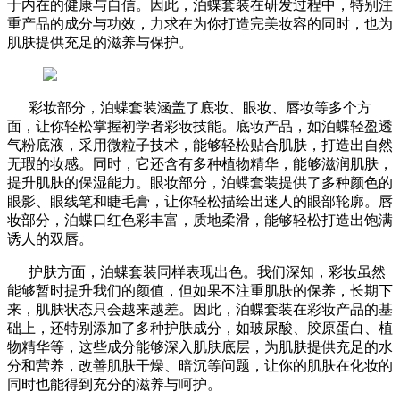
于内在的健康与自信。因此，泊蝶套装在研发过程中，特别注
重产品的成分与功效，力求在为你打造完美妆容的同时，也为
肌肤提供充足的滋养与保护。
彩妆部分，泊蝶套装涵盖了底妆、眼妆、唇妆等多个方
面，让你轻松掌握初学者彩妆技能。底妆产品，如泊蝶轻盈透
气粉底液，采用微粒子技术，能够轻松贴合肌肤，打造出自然
无瑕的妆感。同时，它还含有多种植物精华，能够滋润肌肤，
提升肌肤的保湿能力。眼妆部分，泊蝶套装提供了多种颜色的
眼影、眼线笔和睫毛膏，让你轻松描绘出迷人的眼部轮廓。唇
妆部分，泊蝶口红色彩丰富，质地柔滑，能够轻松打造出饱满
诱人的双唇。
护肤方面，泊蝶套装同样表现出色。我们深知，彩妆虽然
能够暂时提升我们的颜值，但如果不注重肌肤的保养，长期下
来，肌肤状态只会越来越差。因此，泊蝶套装在彩妆产品的基
础上，还特别添加了多种护肤成分，如玻尿酸、胶原蛋白、植
物精华等，这些成分能够深入肌肤底层，为肌肤提供充足的水
分和营养，改善肌肤干燥、暗沉等问题，让你的肌肤在化妆的
同时也能得到充分的滋养与呵护。