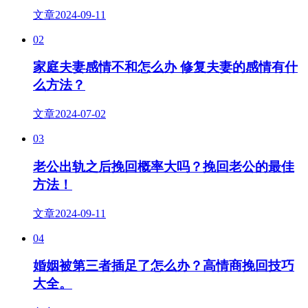
文章
2024-09-11
02
家庭夫妻感情不和怎么办 修复夫妻的感情有什
么方法？
文章
2024-07-02
03
老公出轨之后挽回概率大吗？挽回老公的最佳
方法！
文章
2024-09-11
04
婚姻被第三者插足了怎么办？高情商挽回技巧
大全。